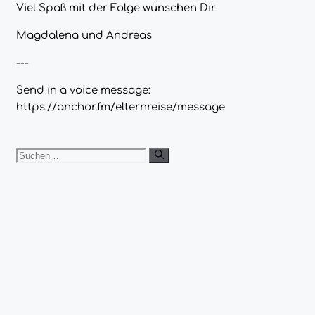
Viel Spaß mit der Folge wünschen Dir
Magdalena und Andreas
---
Send in a voice message:
https://anchor.fm/elternreise/message
Suchen
nach:
Neueste Beiträge
Spermienqualität 2023
Kinderwunsch Coaching: Unterstützung und
Perspektiven
Folge 48 – Stoffwechselkur 2.0 – Ablauf, Ziele und
Kosten
Kinderwunsch Podcast Folge 47 – Umgang mit dem
unerfüllten Kinderwunsch- Interview mit Psychologin
Annika Howgold