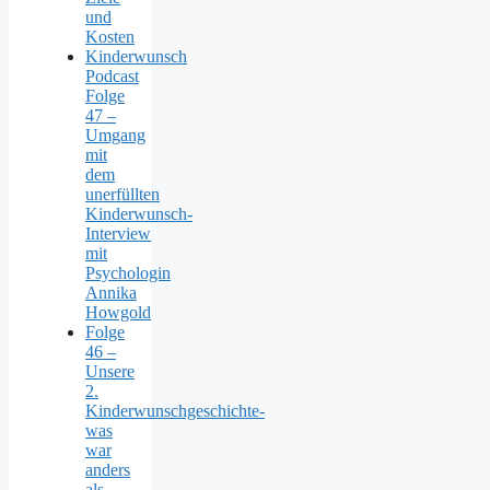
und
Kosten
Kinderwunsch
Podcast
Folge
47 –
Umgang
mit
dem
unerfüllten
Kinderwunsch-
Interview
mit
Psychologin
Annika
Howgold
Folge
46 –
Unsere
2.
Kinderwunschgeschichte-
was
war
anders
als