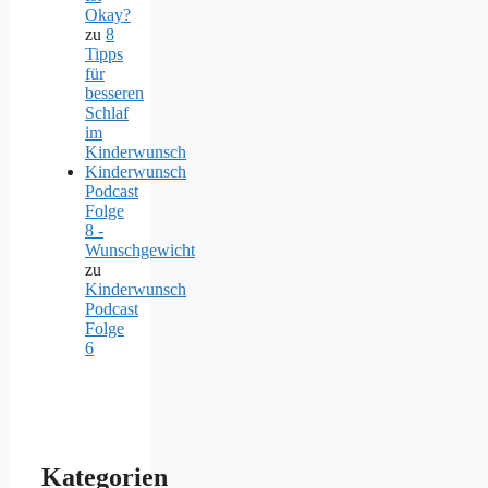
Okay?
zu
8
Tipps
für
besseren
Schlaf
im
Kinderwunsch
Kinderwunsch
Podcast
Folge
8 -
Wunschgewicht
zu
Kinderwunsch
Podcast
Folge
6
Kategorien