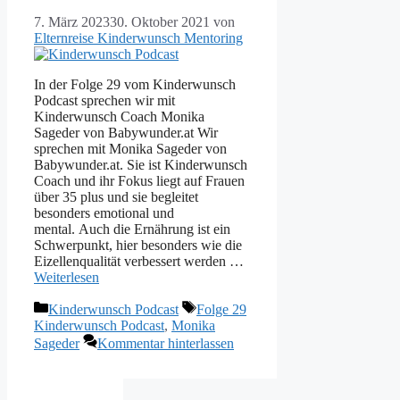
7. März 2023
30. Oktober 2021
von
Elternreise Kinderwunsch Mentoring
In der Folge 29 vom Kinderwunsch
Podcast sprechen wir mit
Kinderwunsch Coach Monika
Sageder von Babywunder.at Wir
sprechen mit Monika Sageder von
Babywunder.at. Sie ist Kinderwunsch
Coach und ihr Fokus liegt auf Frauen
über 35 plus und sie begleitet
besonders emotional und
mental. Auch die Ernährung ist ein
Schwerpunkt, hier besonders wie die
Eizellenqualität verbessert werden …
Weiterlesen
Kategorien
Schlagwörter
Kinderwunsch Podcast
Folge 29
Kinderwunsch Podcast
,
Monika
Sageder
Kommentar hinterlassen