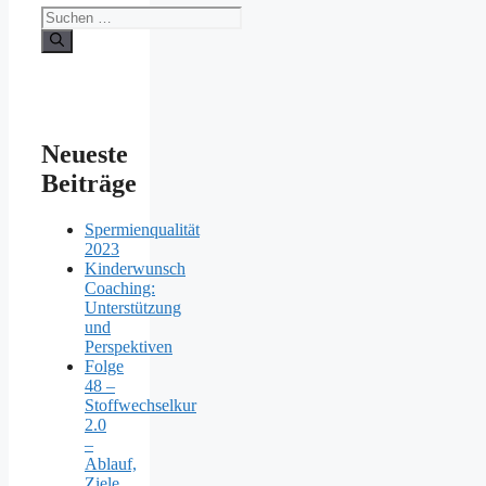
Suchen
nach:
Neueste
Beiträge
Spermienqualität
2023
Kinderwunsch
Coaching:
Unterstützung
und
Perspektiven
Folge
48 –
Stoffwechselkur
2.0
–
Ablauf,
Ziele