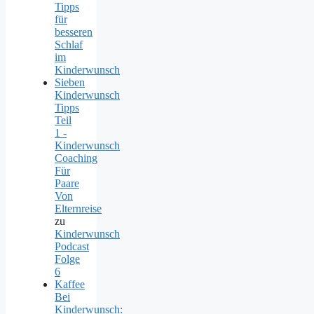
Tipps
für
besseren
Schlaf
im
Kinderwunsch
Sieben
Kinderwunsch
Tipps
Teil
1 -
Kinderwunsch
Coaching
Für
Paare
Von
Elternreise
zu
Kinderwunsch
Podcast
Folge
6
Kaffee
Bei
Kinderwunsch: