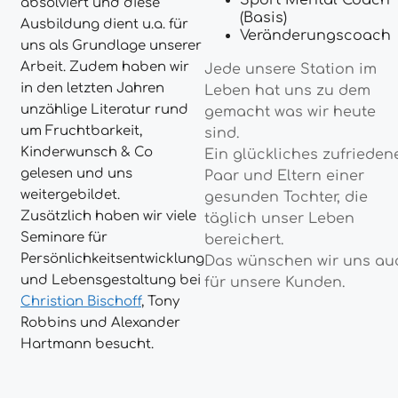
Sport Mental Coach
absolviert und diese
(Basis)
Ausbildung dient u.a. für
Veränderungscoach
uns als Grundlage unserer
Arbeit. Zudem haben wir
Jede unsere Station im
in den letzten Jahren
Leben hat uns zu dem
unzählige Literatur rund
gemacht was wir heute
um Fruchtbarkeit,
sind.
Kinderwunsch & Co
Ein glückliches zufrieden
gelesen und uns
Paar und Eltern einer
weitergebildet.
gesunden Tochter, die
Zusätzlich haben wir viele
täglich unser Leben
Seminare für
bereichert.
Persönlichkeitsentwicklung
Das wünschen wir uns au
und Lebensgestaltung bei
für unsere Kunden.
Christian Bischoff
, Tony
Robbins und Alexander
Hartmann besucht.