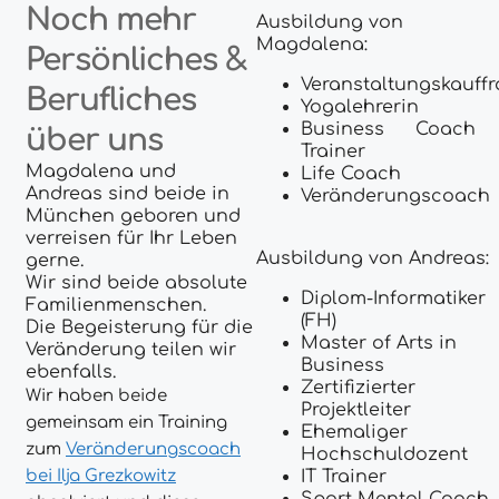
N
och mehr
Ausbildung von
Magdalena:
Persönliches &
Veranstaltungskauff
Berufliches
Yogalehrerin
Business Coach
über uns
Trainer
Magdalena und
Life Coach
Andreas sind beide in
Veränderungscoach
München geboren und
verreisen für Ihr Leben
Ausbildung von Andreas:
gerne.
Wir sind beide absolute
Diplom-Informatiker
Familienmenschen.
(FH)
Die Begeisterung für die
Master of Arts in
Veränderung teilen wir
Business
ebenfalls.
Zertifizierter
Wir haben beide
Projektleiter
gemeinsam ein Training
Ehemaliger
zum
Veränderungscoach
Hochschuldozent
bei Ilja Grezkowitz
IT Trainer