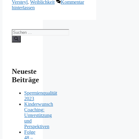
Versteyl
,
Weiblichkeit
Kommentar
hinterlassen
Suchen
nach:
Neueste
Beiträge
Spermienqualität
2023
Kinderwunsch
Coaching:
Unterstützung
und
Perspektiven
Folge
48 –