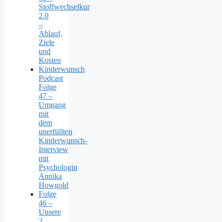
Stoffwechselkur
2.0
–
Ablauf,
Ziele
und
Kosten
Kinderwunsch
Podcast
Folge
47 –
Umgang
mit
dem
unerfüllten
Kinderwunsch-
Interview
mit
Psychologin
Annika
Howgold
Folge
46 –
Unsere
2.