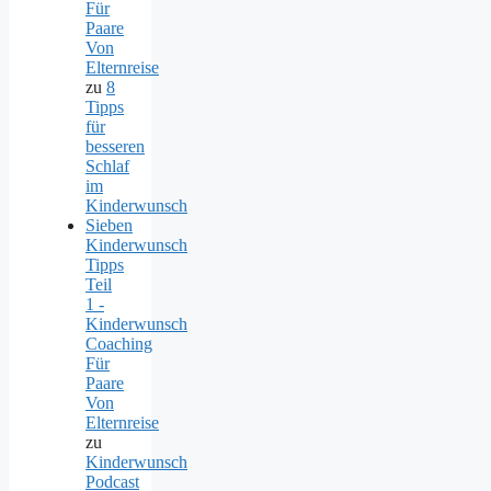
Für
Paare
Von
Elternreise
zu
8
Tipps
für
besseren
Schlaf
im
Kinderwunsch
Sieben
Kinderwunsch
Tipps
Teil
1 -
Kinderwunsch
Coaching
Für
Paare
Von
Elternreise
zu
Kinderwunsch
Podcast