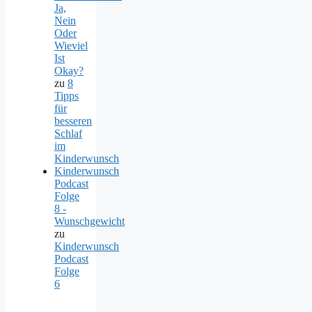
Ja,
Nein
Oder
Wieviel
Ist
Okay?
zu
8
Tipps
für
besseren
Schlaf
im
Kinderwunsch
Kinderwunsch
Podcast
Folge
8 -
Wunschgewicht
zu
Kinderwunsch
Podcast
Folge
6