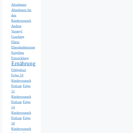
Abnehmen
Abnehmen für
den
Kinderwunsch
Andrea
Versteyl
Coaching
Eltern
Elternheldenreise
Entgiften
Entwicklung
Ernährung
Fehlgeburt
Folge 10
Kinderwunsch
Podcast
Folge
11
Kinderwunsch
Podcast
Folge
14
Kinderwunsch
Podcast
Folge
16
Kinderwunsch