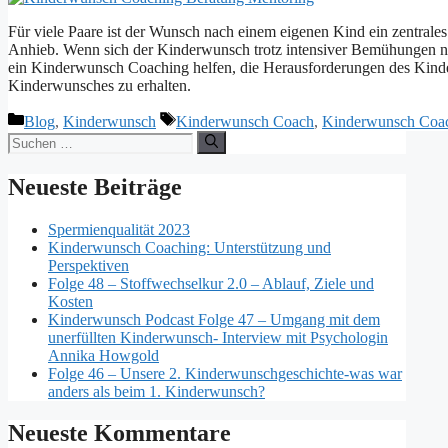
Für viele Paare ist der Wunsch nach einem eigenen Kind ein zentrale
Anhieb. Wenn sich der Kinderwunsch trotz intensiver Bemühungen nich
ein Kinderwunsch Coaching helfen, die Herausforderungen des Kind
Kinderwunsches zu erhalten.
Kategorien
Schlagwörter
Blog
,
Kinderwunsch
Kinderwunsch Coach
,
Kinderwunsch Coa
Suchen
nach:
Neueste Beiträge
Spermienqualität 2023
Kinderwunsch Coaching: Unterstützung und
Perspektiven
Folge 48 – Stoffwechselkur 2.0 – Ablauf, Ziele und
Kosten
Kinderwunsch Podcast Folge 47 – Umgang mit dem
unerfüllten Kinderwunsch- Interview mit Psychologin
Annika Howgold
Folge 46 – Unsere 2. Kinderwunschgeschichte-was war
anders als beim 1. Kinderwunsch?
Neueste Kommentare