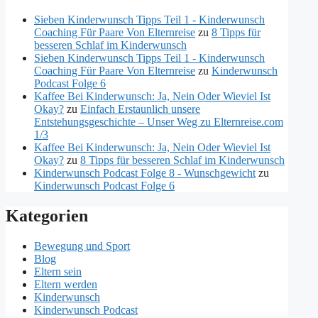
Sieben Kinderwunsch Tipps Teil 1 - Kinderwunsch
Coaching Für Paare Von Elternreise
zu
8 Tipps für
besseren Schlaf im Kinderwunsch
Sieben Kinderwunsch Tipps Teil 1 - Kinderwunsch
Coaching Für Paare Von Elternreise
zu
Kinderwunsch
Podcast Folge 6
Kaffee Bei Kinderwunsch: Ja, Nein Oder Wieviel Ist
Okay?
zu
Einfach Erstaunlich unsere
Entstehungsgeschichte – Unser Weg zu Elternreise.com
1/3
Kaffee Bei Kinderwunsch: Ja, Nein Oder Wieviel Ist
Okay?
zu
8 Tipps für besseren Schlaf im Kinderwunsch
Kinderwunsch Podcast Folge 8 - Wunschgewicht
zu
Kinderwunsch Podcast Folge 6
Kategorien
Bewegung und Sport
Blog
Eltern sein
Eltern werden
Kinderwunsch
Kinderwunsch Podcast