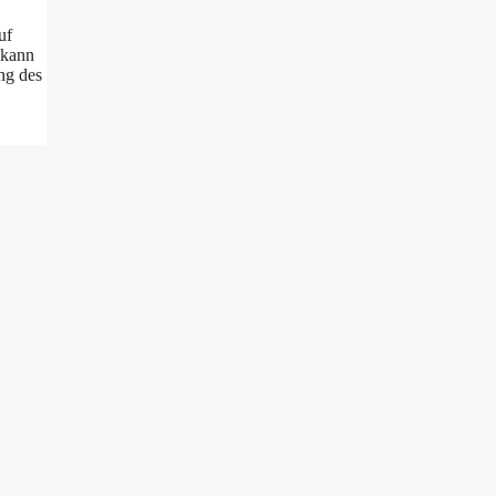
uf
 kann
ng des