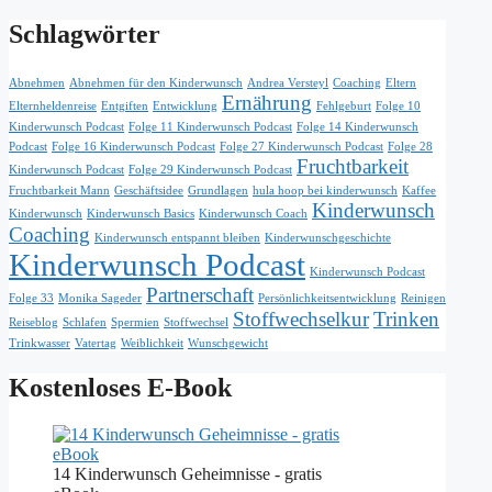
Schlagwörter
Abnehmen
Abnehmen für den Kinderwunsch
Andrea Versteyl
Coaching
Eltern
Ernährung
Elternheldenreise
Entgiften
Entwicklung
Fehlgeburt
Folge 10
Kinderwunsch Podcast
Folge 11 Kinderwunsch Podcast
Folge 14 Kinderwunsch
Podcast
Folge 16 Kinderwunsch Podcast
Folge 27 Kinderwunsch Podcast
Folge 28
Fruchtbarkeit
Kinderwunsch Podcast
Folge 29 Kinderwunsch Podcast
Fruchtbarkeit Mann
Geschäftsidee
Grundlagen
hula hoop bei kinderwunsch
Kaffee
Kinderwunsch
Kinderwunsch
Kinderwunsch Basics
Kinderwunsch Coach
Coaching
Kinderwunsch entspannt bleiben
Kinderwunschgeschichte
Kinderwunsch Podcast
Kinderwunsch Podcast
Partnerschaft
Folge 33
Monika Sageder
Persönlichkeitsentwicklung
Reinigen
Stoffwechselkur
Trinken
Reiseblog
Schlafen
Spermien
Stoffwechsel
Trinkwasser
Vatertag
Weiblichkeit
Wunschgewicht
Kostenloses E-Book
14 Kinderwunsch Geheimnisse - gratis