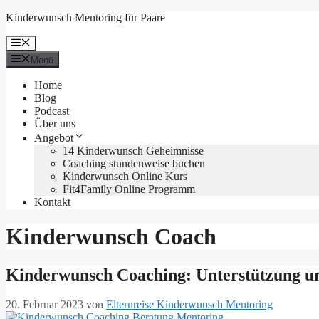
Zum
Kinderwunsch Mentoring für Paare
Inhalt
springen
Menü
Menü
Home
Blog
Podcast
Über uns
Angebot
14 Kinderwunsch Geheimnisse
Coaching stundenweise buchen
Kinderwunsch Online Kurs
Fit4Family Online Programm
Kontakt
Kinderwunsch Coach
Kinderwunsch Coaching: Unterstützung u
20. Februar 2023
von
Elternreise Kinderwunsch Mentoring