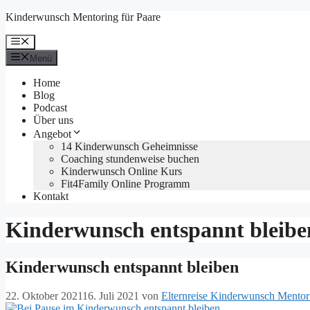
Zum
Kinderwunsch Mentoring für Paare
Inhalt
springen
Menü
Menü
Home
Blog
Podcast
Über uns
Angebot
14 Kinderwunsch Geheimnisse
Coaching stundenweise buchen
Kinderwunsch Online Kurs
Fit4Family Online Programm
Kontakt
Kinderwunsch entspannt bleibe
Kinderwunsch entspannt bleiben
22. Oktober 2021
16. Juli 2021
von
Elternreise Kinderwunsch Mentor