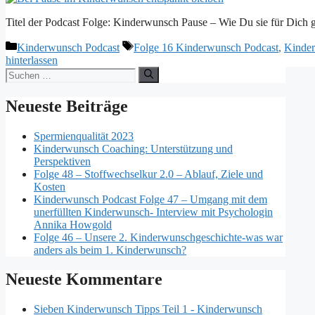
Titel der Podcast Folge: Kinderwunsch Pause – Wie Du sie für Dich g
Kategorien
Schlagwörter
Kinderwunsch Podcast
Folge 16 Kinderwunsch Podcast
,
Kinder
hinterlassen
Suchen
nach:
Neueste Beiträge
Spermienqualität 2023
Kinderwunsch Coaching: Unterstützung und
Perspektiven
Folge 48 – Stoffwechselkur 2.0 – Ablauf, Ziele und
Kosten
Kinderwunsch Podcast Folge 47 – Umgang mit dem
unerfüllten Kinderwunsch- Interview mit Psychologin
Annika Howgold
Folge 46 – Unsere 2. Kinderwunschgeschichte-was war
anders als beim 1. Kinderwunsch?
Neueste Kommentare
Sieben Kinderwunsch Tipps Teil 1 - Kinderwunsch