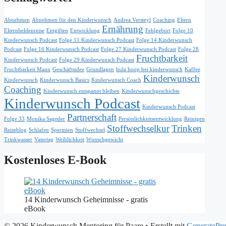
Abnehmen
Abnehmen für den Kinderwunsch
Andrea Versteyl
Coaching
Eltern
Ernährung
Elternheldenreise
Entgiften
Entwicklung
Fehlgeburt
Folge 10
Kinderwunsch Podcast
Folge 11 Kinderwunsch Podcast
Folge 14 Kinderwunsch
Podcast
Folge 16 Kinderwunsch Podcast
Folge 27 Kinderwunsch Podcast
Folge 28
Fruchtbarkeit
Kinderwunsch Podcast
Folge 29 Kinderwunsch Podcast
Fruchtbarkeit Mann
Geschäftsidee
Grundlagen
hula hoop bei kinderwunsch
Kaffee
Kinderwunsch
Kinderwunsch
Kinderwunsch Basics
Kinderwunsch Coach
Coaching
Kinderwunsch entspannt bleiben
Kinderwunschgeschichte
Kinderwunsch Podcast
Kinderwunsch Podcast
Partnerschaft
Folge 33
Monika Sageder
Persönlichkeitsentwicklung
Reinigen
Stoffwechselkur
Trinken
Reiseblog
Schlafen
Spermien
Stoffwechsel
Trinkwasser
Vatertag
Weiblichkeit
Wunschgewicht
Kostenloses E-Book
14 Kinderwunsch Geheimnisse - gratis
eBook
© 2026 Kinderwunsch Mentoring für Paare
• Erstellt mit
GeneratePre