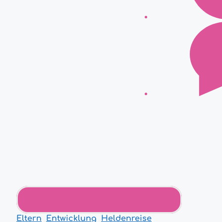
Eltern
,
Entwicklung
,
Heldenreise
,