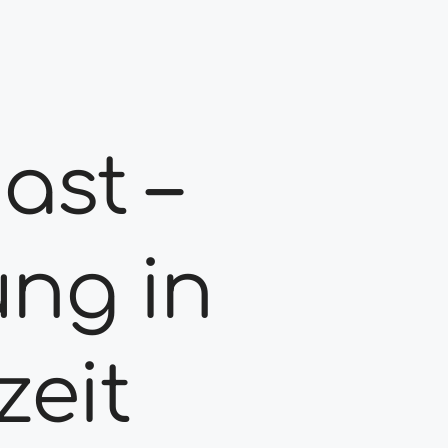
ast –
ung in
zeit