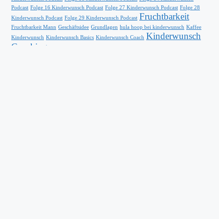
Podcast
Folge 16 Kinderwunsch Podcast
Folge 27 Kinderwunsch Podcast
Folge 28
Fruchtbarkeit
Kinderwunsch Podcast
Folge 29 Kinderwunsch Podcast
Fruchtbarkeit Mann
Geschäftsidee
Grundlagen
hula hoop bei kinderwunsch
Kaffee
Kinderwunsch
Kinderwunsch
Kinderwunsch Basics
Kinderwunsch Coach
Coaching
Kinderwunsch entspannt bleiben
Kinderwunschgeschichte
Kinderwunsch Podcast
Kinderwunsch Podcast
Partnerschaft
Folge 33
Monika Sageder
Persönlichkeitsentwicklung
Reinigen
Stoffwechselkur
Trinken
Reiseblog
Schlafen
Spermien
Stoffwechsel
Trinkwasser
Vatertag
Weiblichkeit
Wunschgewicht
Kostenloses E-Book
14 Kinderwunsch Geheimnisse - gratis
eBook