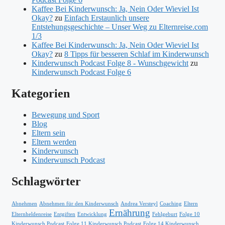
Kaffee Bei Kinderwunsch: Ja, Nein Oder Wieviel Ist
Okay?
zu
Einfach Erstaunlich unsere
Entstehungsgeschichte – Unser Weg zu Elternreise.com
1/3
Kaffee Bei Kinderwunsch: Ja, Nein Oder Wieviel Ist
Okay?
zu
8 Tipps für besseren Schlaf im Kinderwunsch
Kinderwunsch Podcast Folge 8 - Wunschgewicht
zu
Kinderwunsch Podcast Folge 6
Kategorien
Bewegung und Sport
Blog
Eltern sein
Eltern werden
Kinderwunsch
Kinderwunsch Podcast
Schlagwörter
Abnehmen
Abnehmen für den Kinderwunsch
Andrea Versteyl
Coaching
Eltern
Ernährung
Elternheldenreise
Entgiften
Entwicklung
Fehlgeburt
Folge 10
Kinderwunsch Podcast
Folge 11 Kinderwunsch Podcast
Folge 14 Kinderwunsch