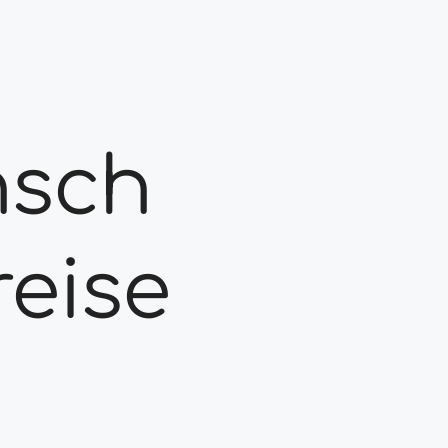
nsch
reise