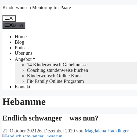
Zum
Kinderwunsch Mentoring für Paare
Inhalt
springen
Menü
Menü
Home
Blog
Podcast
Über uns
Angebot
14 Kinderwunsch Geheimnisse
Coaching stundenweise buchen
Kinderwunsch Online Kurs
Fit4Family Online Programm
Kontakt
Hebamme
Endlich schwanger – was nun?
21. Oktober 2021
26. Dezember 2020
von
Magdalena Hacklinger