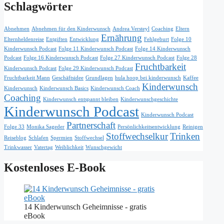
Schlagwörter
Abnehmen
Abnehmen für den Kinderwunsch
Andrea Versteyl
Coaching
Eltern
Ernährung
Elternheldenreise
Entgiften
Entwicklung
Fehlgeburt
Folge 10
Kinderwunsch Podcast
Folge 11 Kinderwunsch Podcast
Folge 14 Kinderwunsch
Podcast
Folge 16 Kinderwunsch Podcast
Folge 27 Kinderwunsch Podcast
Folge 28
Fruchtbarkeit
Kinderwunsch Podcast
Folge 29 Kinderwunsch Podcast
Fruchtbarkeit Mann
Geschäftsidee
Grundlagen
hula hoop bei kinderwunsch
Kaffee
Kinderwunsch
Kinderwunsch
Kinderwunsch Basics
Kinderwunsch Coach
Coaching
Kinderwunsch entspannt bleiben
Kinderwunschgeschichte
Kinderwunsch Podcast
Kinderwunsch Podcast
Partnerschaft
Folge 33
Monika Sageder
Persönlichkeitsentwicklung
Reinigen
Stoffwechselkur
Trinken
Reiseblog
Schlafen
Spermien
Stoffwechsel
Trinkwasser
Vatertag
Weiblichkeit
Wunschgewicht
Kostenloses E-Book
14 Kinderwunsch Geheimnisse - gratis
eBook