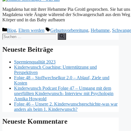
Magdalena hat mit ihrer Hebamme Pia Groitl gesprochen. Sie hat uns
Magdalena viele Ängste während der Schwangerschaft aus dem Weg rä
Körper und in das Baby aufbauen
Kategorien
Schlagwörter
Blog
,
Eltern werden
Geburtsvorbereitung
,
Hebamme
,
Schwanger
Suchen
nach:
Neueste Beiträge
Spermienqualität 2023
Kinderwunsch Coaching: Unterstützung und
Perspektiven
Folge 48 – Stoffwechselkur 2.0 – Ablauf, Ziele und
Kosten
Kinderwunsch Podcast Folge 47 – Umgang mit dem
unerfüllten Kinderwunsch- Interview mit Psychologin
Annika Howgold
Folge 46 – Unsere 2. Kinderwunschgeschichte-was war
anders als beim 1. Kinderwunsch?
Neueste Kommentare