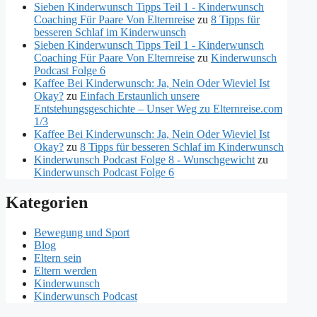
Sieben Kinderwunsch Tipps Teil 1 - Kinderwunsch
Coaching Für Paare Von Elternreise
zu
8 Tipps für
besseren Schlaf im Kinderwunsch
Sieben Kinderwunsch Tipps Teil 1 - Kinderwunsch
Coaching Für Paare Von Elternreise
zu
Kinderwunsch
Podcast Folge 6
Kaffee Bei Kinderwunsch: Ja, Nein Oder Wieviel Ist
Okay?
zu
Einfach Erstaunlich unsere
Entstehungsgeschichte – Unser Weg zu Elternreise.com
1/3
Kaffee Bei Kinderwunsch: Ja, Nein Oder Wieviel Ist
Okay?
zu
8 Tipps für besseren Schlaf im Kinderwunsch
Kinderwunsch Podcast Folge 8 - Wunschgewicht
zu
Kinderwunsch Podcast Folge 6
Kategorien
Bewegung und Sport
Blog
Eltern sein
Eltern werden
Kinderwunsch
Kinderwunsch Podcast