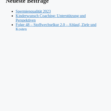
Neueste Beiträge
Spermienqualität 2023
Kinderwunsch Coaching: Unterstützung und
Perspektiven
Folge 48 – Stoffwechselkur 2.0 – Ablauf, Ziele und
Kosten
Kinderwunsch Podcast Folge 47 – Umgang mit dem
unerfüllten Kinderwunsch- Interview mit Psychologin
Annika Howgold
Folge 46 – Unsere 2. Kinderwunschgeschichte-was war
anders als beim 1. Kinderwunsch?
Neueste Kommentare
Sieben Kinderwunsch Tipps Teil 1 - Kinderwunsch
Coaching Für Paare Von Elternreise
zu
8 Tipps für
besseren Schlaf im Kinderwunsch
Sieben Kinderwunsch Tipps Teil 1 - Kinderwunsch
Coaching Für Paare Von Elternreise
zu
Kinderwunsch
Podcast Folge 6
Kaffee Bei Kinderwunsch: Ja, Nein Oder Wieviel Ist
Okay?
zu
Einfach Erstaunlich unsere
Entstehungsgeschichte – Unser Weg zu Elternreise.com