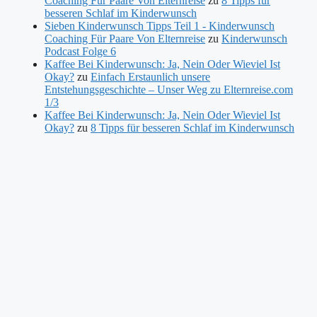
Coaching Für Paare Von Elternreise
zu
8 Tipps für
besseren Schlaf im Kinderwunsch
Sieben Kinderwunsch Tipps Teil 1 - Kinderwunsch
Coaching Für Paare Von Elternreise
zu
Kinderwunsch
Podcast Folge 6
Kaffee Bei Kinderwunsch: Ja, Nein Oder Wieviel Ist
Okay?
zu
Einfach Erstaunlich unsere
Entstehungsgeschichte – Unser Weg zu Elternreise.com
1/3
Kaffee Bei Kinderwunsch: Ja, Nein Oder Wieviel Ist
Okay?
zu
8 Tipps für besseren Schlaf im Kinderwunsch
Kinderwunsch Podcast Folge 8 - Wunschgewicht
zu
Kinderwunsch Podcast Folge 6
Kategorien
Bewegung und Sport
Blog
Eltern sein
Eltern werden
Kinderwunsch
Kinderwunsch Podcast
Schlagwörter