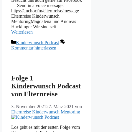
Besucht uns auch gerne auf Facebook
— Send in a voice message:
https://anchor.fm/elternreise/message
Elternreise Kinderwunsch
MentoringMagdalena und Andreas
Hacklinger Wir sind seit …
Weiterlesen
Kategorien
Kinderwunsch Podcast
Kommentar hinterlassen
Folge 1 –
Kinderwunsch Podcast
von Elternreise
3. November 2021
27. März 2021
von
Elternreise Kinderwunsch Mentoring
Los geht es mit der ersten Folge vom