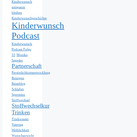
Kinderwunsch
entspannt
bleiben
Kinderwunschgeschichte
Kinderwunsch
Podcast
Kinderwunsch
Podcast Folge
33
Monika
Sageder
Partnerschaft
Persönlichkeitsentwicklung
Reinigen
Reiseblog
Schlafen
Spermien
Stoffwechsel
Stoffwechselkur
Trinken
Trinkwasser
Vatertag
Weiblichkeit
Wunschgewicht