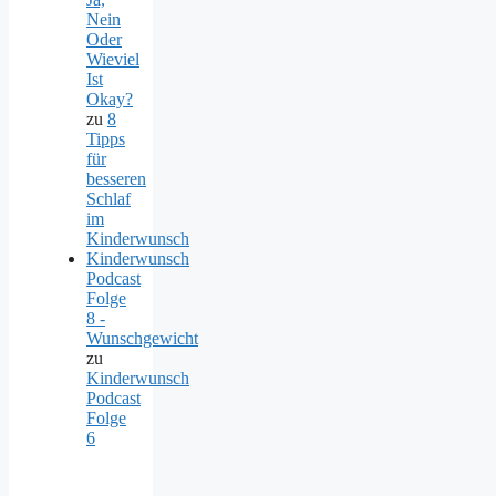
Nein
Oder
Wieviel
Ist
Okay?
zu
8
Tipps
für
besseren
Schlaf
im
Kinderwunsch
Kinderwunsch
Podcast
Folge
8 -
Wunschgewicht
zu
Kinderwunsch
Podcast
Folge
6