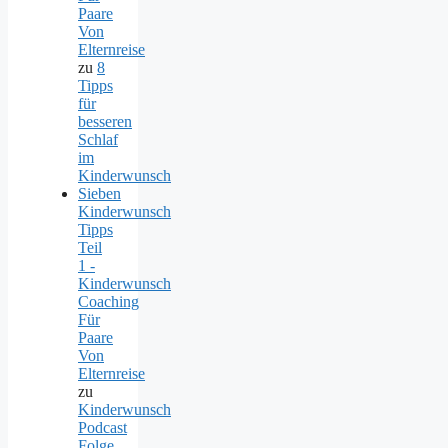
Paare
Von
Elternreise
zu
8
Tipps
für
besseren
Schlaf
im
Kinderwunsch
Sieben
Kinderwunsch
Tipps
Teil
1 -
Kinderwunsch
Coaching
Für
Paare
Von
Elternreise
zu
Kinderwunsch
Podcast
Folge