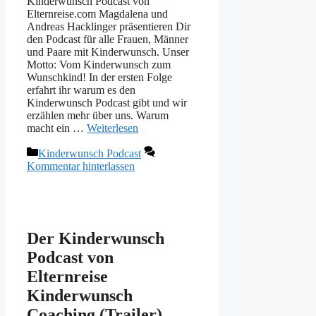
Kinderwunsch Podcast von
Elternreise.com Magdalena und
Andreas Hacklinger präsentieren Dir
den Podcast für alle Frauen, Männer
und Paare mit Kinderwunsch. Unser
Motto: Vom Kinderwunsch zum
Wunschkind! In der ersten Folge
erfahrt ihr warum es den
Kinderwunsch Podcast gibt und wir
erzählen mehr über uns. Warum
macht ein …
Weiterlesen
Kategorien
Kinderwunsch Podcast
Kommentar hinterlassen
Der Kinderwunsch
Podcast von
Elternreise
Kinderwunsch
Coaching (Trailer)