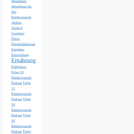
Abnehmen
Abnehmen für
den
Kinderwunsch
Andrea
Versteyl
Coaching
Eltern
Elternheldenreise
Entgiften
Entwicklung
Ernährung
Fehlgeburt
Folge 10
Kinderwunsch
Podcast
Folge
11
Kinderwunsch
Podcast
Folge
14
Kinderwunsch
Podcast
Folge
16
Kinderwunsch
Podcast
Folge