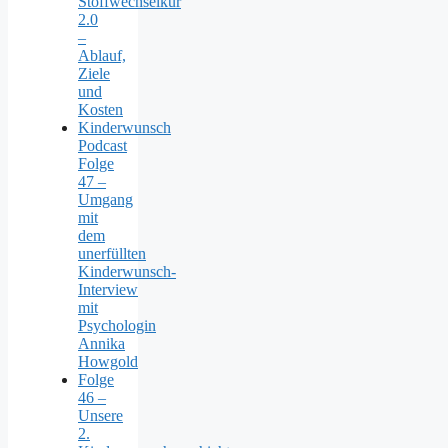
Stoffwechselkur
2.0
–
Ablauf,
Ziele
und
Kosten
Kinderwunsch
Podcast
Folge
47 –
Umgang
mit
dem
unerfüllten
Kinderwunsch-
Interview
mit
Psychologin
Annika
Howgold
Folge
46 –
Unsere
2.