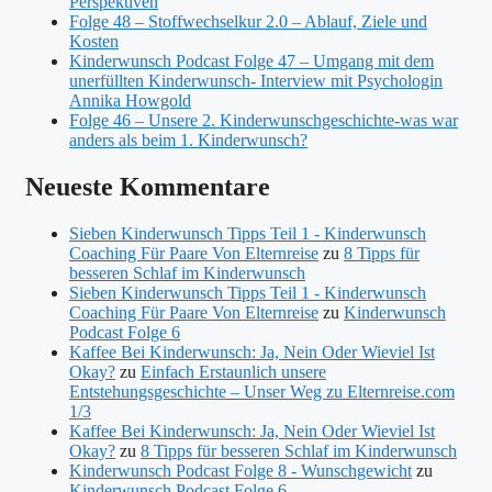
Perspektiven
Folge 48 – Stoffwechselkur 2.0 – Ablauf, Ziele und
Kosten
Kinderwunsch Podcast Folge 47 – Umgang mit dem
unerfüllten Kinderwunsch- Interview mit Psychologin
Annika Howgold
Folge 46 – Unsere 2. Kinderwunschgeschichte-was war
anders als beim 1. Kinderwunsch?
Neueste Kommentare
Sieben Kinderwunsch Tipps Teil 1 - Kinderwunsch
Coaching Für Paare Von Elternreise
zu
8 Tipps für
besseren Schlaf im Kinderwunsch
Sieben Kinderwunsch Tipps Teil 1 - Kinderwunsch
Coaching Für Paare Von Elternreise
zu
Kinderwunsch
Podcast Folge 6
Kaffee Bei Kinderwunsch: Ja, Nein Oder Wieviel Ist
Okay?
zu
Einfach Erstaunlich unsere
Entstehungsgeschichte – Unser Weg zu Elternreise.com
1/3
Kaffee Bei Kinderwunsch: Ja, Nein Oder Wieviel Ist
Okay?
zu
8 Tipps für besseren Schlaf im Kinderwunsch
Kinderwunsch Podcast Folge 8 - Wunschgewicht
zu
Kinderwunsch Podcast Folge 6