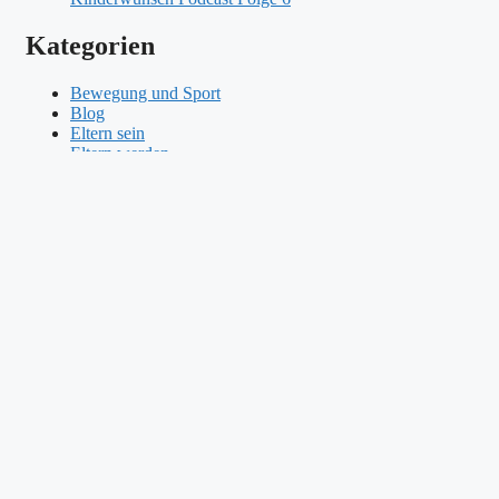
Kategorien
Bewegung und Sport
Blog
Eltern sein
Eltern werden
Kinderwunsch
Kinderwunsch Podcast
Schlagwörter
Abnehmen
Abnehmen für den Kinderwunsch
Andrea Versteyl
Coaching
Eltern
Ernährung
Elternheldenreise
Entgiften
Entwicklung
Fehlgeburt
Folge 10
Kinderwunsch Podcast
Folge 11 Kinderwunsch Podcast
Folge 14 Kinderwunsch
Podcast
Folge 16 Kinderwunsch Podcast
Folge 27 Kinderwunsch Podcast
Folge 28
Fruchtbarkeit
Kinderwunsch Podcast
Folge 29 Kinderwunsch Podcast
Fruchtbarkeit Mann
Geschäftsidee
Grundlagen
hula hoop bei kinderwunsch
Kaffee
Kinderwunsch
Kinderwunsch
Kinderwunsch Basics
Kinderwunsch Coach
Coaching
Kinderwunsch entspannt bleiben
Kinderwunschgeschichte
Kinderwunsch Podcast
Kinderwunsch Podcast