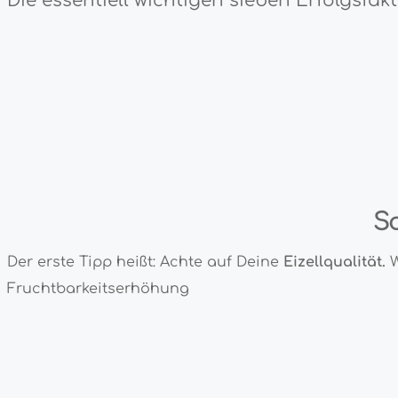
Die essentiell wichtigen sieben Erfolgsfa
S
Der erste Tipp heißt: Achte auf Deine
Eizellqualität.
W
Fruchtbarkeitserhöhung