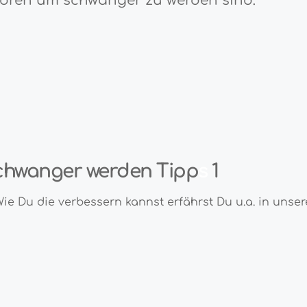
ktoren um schwanger zu werden sind:
chwanger werden Tipp
s
1
ie Du die verbessern kannst erfährst Du u.a. in unse