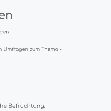
en
oren
1 in Umfragen zum Thema -
che Befruchtung.