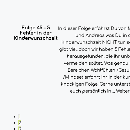
Folge 45 – 5
In dieser Folge erfährst Du vo
Fehler in der
und Andreas was Du in 
Kinderwunschzeit
Kinderwunschzeit NICHT tun sol
gibt viel, doch wir haben 5 Fehl
herausgefunden, die ihr un
vermeiden solltet. Was genau
Bereichen Wohlfühlen /Gesu
/Mindset erfahrt ihr in der k
knackigen Folge. Gerne unterst
euch persönlich in ...
Weiter
1
2
3