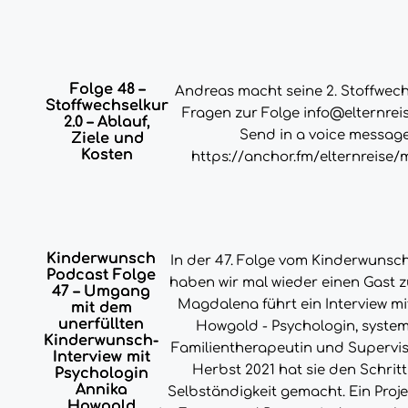
Folge 48 –
Andreas macht seine 2. Stoffwechs
Stoffwechselkur
Fragen zur Folge info@elternreis
2.0 – Ablauf,
Send in a voice message
Ziele und
Kosten
https://anchor.fm/elternreise
Kinderwunsch
In der 47. Folge vom Kinderwunsc
Podcast Folge
haben wir mal wieder einen Gast z
47 – Umgang
Magdalena führt ein Interview mi
mit dem
unerfüllten
Howgold - Psychologin, syste
Kinderwunsch-
Familientherapeutin und Superviso
Interview mit
Herbst 2021 hat sie den Schritt
Psychologin
Annika
Selbständigkeit gemacht. Ein Proje
Howgold