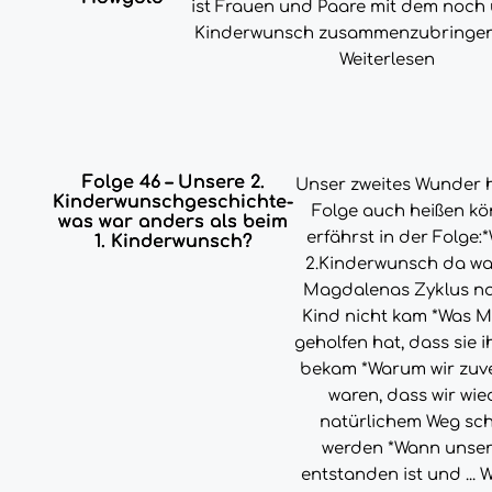
ist Frauen und Paare mit dem noch 
Kinderwunsch zusammenzubringen u
Weiterlesen
Folge 46 – Unsere 2.
Unser zweites Wunder h
Kinderwunschgeschichte-
Folge auch heißen kö
was war anders als beim
erfährst in der Folge
1. Kinderwunsch?
2.Kinderwunsch da w
Magdalenas Zyklus na
Kind nicht kam *Was 
geholfen hat, dass sie i
bekam *Warum wir zuve
waren, dass wir wie
natürlichem Weg sc
werden *Wann unser 
entstanden ist und ...
W